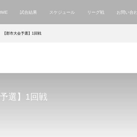
OME
試合結果
スケジュール
リーグ戦
お問い合
【郡市大会予選】1回戦
予選】1回戦