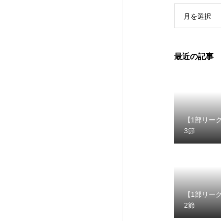
月を選択
最近の記事
【1部リー
3節
【1部リー
2節