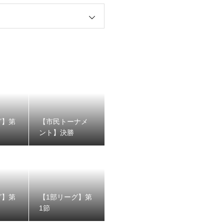
グ】第
【市民トーナメ
ント】決勝
グ】第
【1部リーグ】第
1節