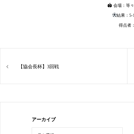
🏟 会場：等
結果：5-1
得点者
【協会長杯】3回戦
アーカイブ