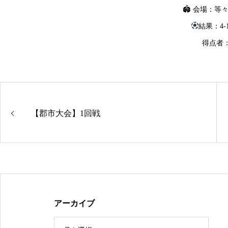
🏟 会場：等
結果：4-1
得点者
【郡市大会】1回戦
アーカイブ