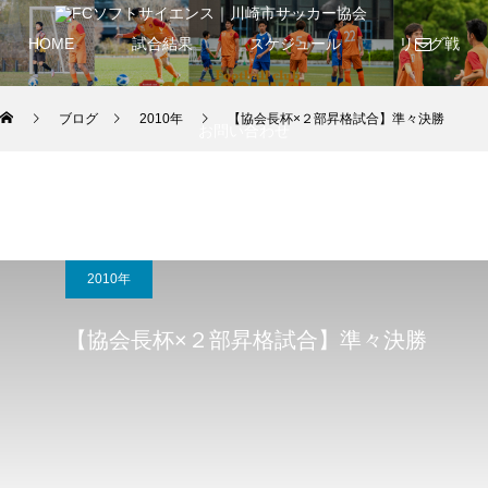
HOME
試合結果
スケジュール
リーグ戦
ブログ
2010年
【協会長杯×２部昇格試合】準々決勝
お問い合わせ
2010年
【協会長杯×２部昇格試合】準々決勝