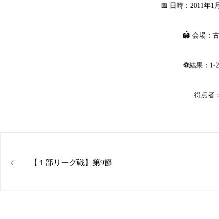
📅 日時：2011年
🏟 会場：
⚽結果：1-2 
得点者
【１部リーグ戦】第9節