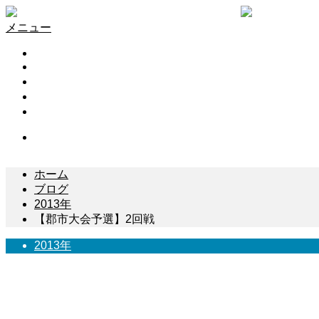
メニュー
HOME
試合結果
スケジュール
リーグ戦
お問い合わせ
Contact
ホーム
ブログ
2013年
【郡市大会予選】2回戦
2013年
【郡市大会予選】2回戦