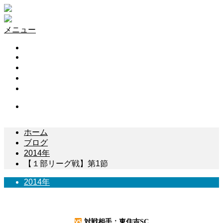
メニュー
HOME
試合結果
スケジュール
リーグ戦
お問い合わせ
Contact
ホーム
ブログ
2014年
【１部リーグ戦】第1節
2014年
【１部リーグ戦】第1節
対戦相手：東住吉SC