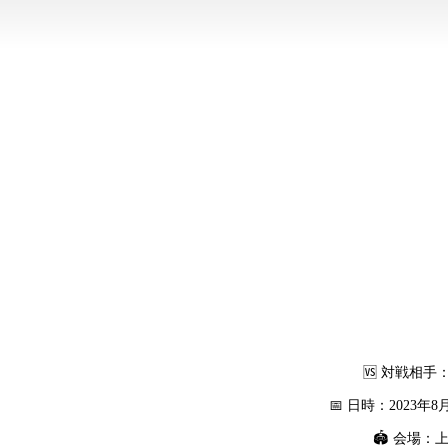
🆚 対戦相手：
📅 日時：2023年
🏟 会場：